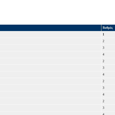
Βαθμός
1
2
3
4
2
3
4
2
3
4
2
3
4