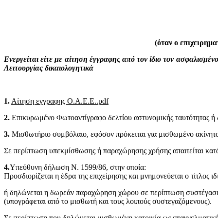
(όταν ο επιχειρημ
Ενεργείται είτε με αίτηση έγγραφης από τον ίδιο τον ασφαλισμέ
Λειτουργίας δικαιολογητικά
1.
Αίτηση εγγραφης Ο.Α.Ε.Ε..pdf
2.
Επικυρωμένο Φωτοαντίγραφο δελτίου αστυνομικής ταυτότητας ή δι
3.
Μισθωτήριο συμβόλαιο, εφόσον πρόκειται για μισθωμένο ακίνητο
Σε περίπτωση υπεκμίσθωσης ή παραχώρησης χρήσης απαιτείται κατ
4.
Υπεύθυνη δήλωση Ν. 1599/86, στην οποία:
Προσδιορίζεται η έδρα της επιχείρησης και μνημονεύεται ο τίτλος ιδ
ή δηλώνεται η δωρεάν παραχώρηση χώρου σε περίπτωση συστέγασ
(υπογράφεται από το μισθωτή και τους λοιπούς συστεγαζόμενους).
Σε περίπτωση που δηλώνεται μισθωμένη κατοικία ως επαγγελματική 