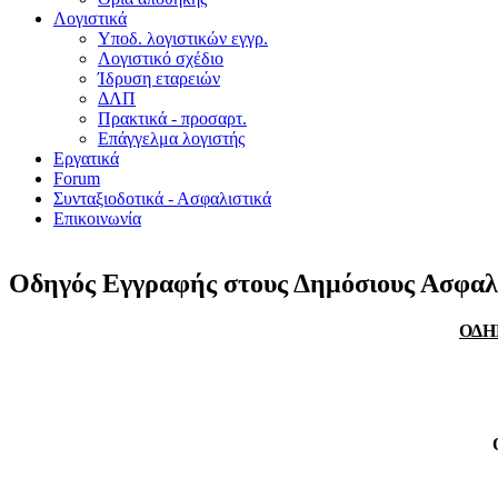
Λογιστικά
Υποδ. λογιστικών εγγρ.
Λογιστικό σχέδιο
Ίδρυση εταρειών
ΔΛΠ
Πρακτικά - προσαρτ.
Επάγγελμα λογιστής
Εργατικά
Forum
Συνταξιοδοτικά - Ασφαλιστικά
Επικοινωνία
Οδηγός Εγγραφής στους Δημόσιους Ασφαλι
ΟΔΗ