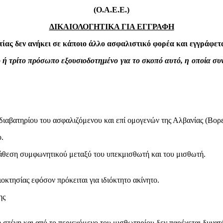
(Ο.Α.Ε.Ε.)
ΔΙΚΑΙΟΛΟΓΗΤΙΚΑ ΓΙΑ ΕΓΓΡΑΦΗ
ατίας δεν ανήκει σε κάποιο άλλο ασφαλιστικό φορέα και εγγράφετ
νο ή τρίτο πρόσωπο εξουσιοδοτημένο για το σκοπό αυτό, η οποία 
αβατηρίου του ασφαλιζόμενου και επί ομογενών της Αλβανίας (Βορει
.
άθεση συμφωνητικού μεταξύ του υπεκμισθωτή και του μισθωτή.
ιοκτησίας εφόσον πρόκειται για ιδιόκτητο ακίνητο.
ης
στέγη και από το περιεχόμενο του μισθωτηρίου δεν παρέχεται δυνατ