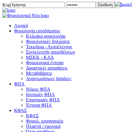
Κυριακή 09 Αυγούστου 2026
Σύνδεση
Αρχική
Φορολογία εισοδήματος
Κλίμακα φορολογίας
Φορολογικές δηλώσεις
Τεκμήρια - Αυτοέλεγχος
Συντελεστής αποσβέσεων
ΜΣKΚ - ΚΑΔ
Φορολογικά έντυπα
Δικαστικές αποφάσεις
Μεταβιβάσεις
Αναγνωρίσιμες δαπάνες
ΦΠΑ
Νόμος ΦΠΑ
Ισοτιμίες ΦΠΑ
Επιστροφές ΦΠΑ
Έντυπα ΦΠΑ
ΚΦΑΣ
ΚΦΑΣ
Φορολ. μηχανισμός
Πλαστά / εικονικά
Όρια αποθήκης