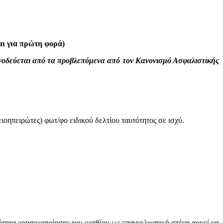
αι για πρώτη φορά)
συνοδεύεται από τα προβλεπόμενα από τον Κανονισμό Ασφαλιστικής
οηπειρώτες) φωτ/φο ειδικού δελτίου ταυτότητος σε ισχύ.
ότητα χρησιμοποίησης του μισθίου ως επαγγελματική στέγη αρκεί να