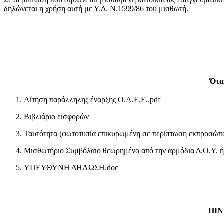
δηλώνεται η χρήση αυτή με Υ.Δ. Ν.1599/86 του μισθωτή.
Ότα
Αίτηση παράλληλης έναρξης Ο.Α.Ε.Ε..pdf
Βιβλιάριο εισφορών
Ταυτότητα (φωτοτυπία επικυρωμένη σε περίπτωση εκπροσώπ
Μισθωτήριο Συμβόλαιο θεωρημένο από την αρμόδια Δ.Ο.Υ. ή
ΥΠΕΥΘΥΝΗ ΔΗΛΩΣΗ.doc
ΠΙΝ