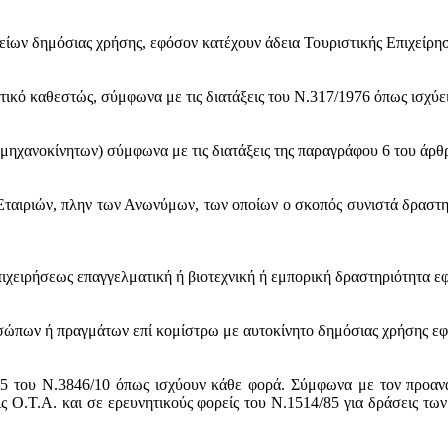
ρείων δημόσιας χρήσης, εφόσον κατέχουν άδεια Τουριστικής Επιχεί
τικό καθεστώς, σύμφωνα με τις διατάξεις του Ν.317/1976 όπως ισχύει
μηχανοκίνητων) σύμφωνα με τις διατάξεις της παραγράφου 6 του άρθρ
ταιριών, πλην των Ανωνύμων, των οποίων ο σκοπός συνιστά δραστηρ
πιχειρήσεως επαγγελματική ή βιοτεχνική ή εμπορική δραστηριότητα ε
οσώπων ή πραγμάτων επί κομίστρω με αυτοκίνητο δημόσιας χρήσης εφ
 25 του Ν.3846/10 όπως ισχύουν κάθε φορά. Σύμφωνα με τον προα
ις Ο.Τ.Α. και σε ερευνητικούς φορείς του Ν.1514/85 για δράσεις τ