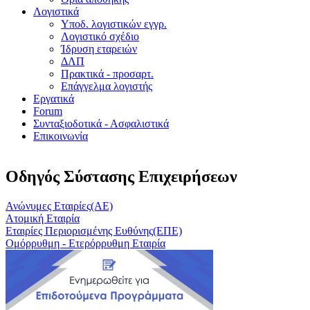
Λογιστικά
Υποδ. λογιστικών εγγρ.
Λογιστικό σχέδιο
Ίδρυση εταρειών
ΔΛΠ
Πρακτικά - προσαρτ.
Επάγγελμα λογιστής
Εργατικά
Forum
Συνταξιοδοτικά - Ασφαλιστικά
Επικοινωνία
Οδηγός Σύστασης Επιχειρήσεων
Ανώνυμες Εταιρίες(ΑΕ)
Ατομική Εταιρία
Εταιρίες Περιορισμένης Ευθύνης(ΕΠΕ)
Ομόρρυθμη - Ετερόρρυθμη Εταιρία