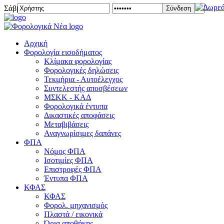
Σάββατο 08 Αυγούστου 2026
Σύνδεση
Αρχική
Φορολογία εισοδήματος
Κλίμακα φορολογίας
Φορολογικές δηλώσεις
Τεκμήρια - Αυτοέλεγχος
Συντελεστής αποσβέσεων
ΜΣKΚ - ΚΑΔ
Φορολογικά έντυπα
Δικαστικές αποφάσεις
Μεταβιβάσεις
Αναγνωρίσιμες δαπάνες
ΦΠΑ
Νόμος ΦΠΑ
Ισοτιμίες ΦΠΑ
Επιστροφές ΦΠΑ
Έντυπα ΦΠΑ
ΚΦΑΣ
ΚΦΑΣ
Φορολ. μηχανισμός
Πλαστά / εικονικά
Όρια αποθήκης