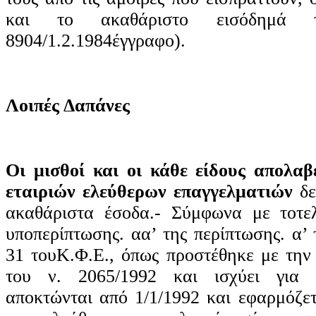
και το ακαθάριστο εισόδημά 
8904/1.2.1984έγγραφο).
Λοιπές Δαπάνες
Οι μισθοί και οι κάθε είδους απολα
εταιριών ελεύθερων επαγγελματιών
δε
ακαθάριστα έσοδα.- Σύμφωνα με τοτελ
υποπερίπτωσης. αα’ της περίπτωσης. α’
31 τουΚ.Φ.Ε., όπως προστέθηκε με την
του ν. 2065/1992 και ισχύει για 
αποκτώνται από 1/1/1992 και εφαρμόζετ