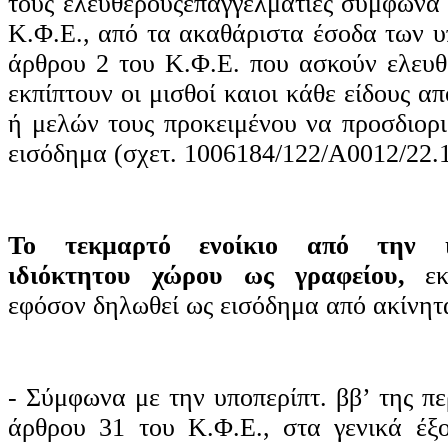
τους ελεύθερουςεπαγγελματίες σύμφωνα 
Κ.Φ.Ε., από τα ακαθάριστα έσοδα των υ
άρθρου 2 του Κ.Φ.Ε. που ασκούν ελευθ
εκπίπτουν οι μισθοί καιοι κάθε είδους α
ή μελών τους προκειμένου να προσδιορι
εισόδημα (σχετ. 1006184/122/Α0012/22.
Το τεκμαρτό ενοίκιο από την ιδ
ιδιόκτητου χώρου ως γραφείου,
εκπ
εφόσον δηλωθεί ως εισόδημα από ακίνητ
- Σύμφωνα με την υποπερίπτ. ββ’ της περ
άρθρου 31 του Κ.Φ.Ε., στα γενικά έξο