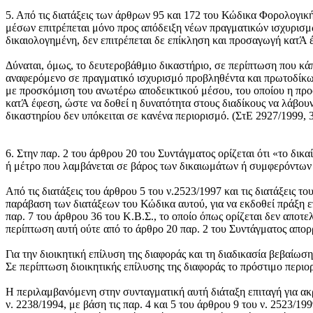
5. Από τις διατάξεις των άρθρων 95 και 172 του Κώδικα Φορολογικ
μέσων επιτρέπεται μόνο προς απόδειξη νέων πραγματικών ισχυρισμ
δικαιολογημένη, δεν επιτρέπεται δε επίκληση και προσαγωγή κατΆ
Δύναται, όμως, το δευτεροβάθμιο δικαστήριο, σε περίπτωση που κά
αναφερόμενο σε πραγματικό ισχυρισμό προβληθέντα και πρωτοδίκω
με προσκόμιση του ανωτέρω αποδεικτικού μέσου, του οποίου η προσ
κατΆ έφεση, ώστε να δοθεί η δυνατότητα στους διαδίκους να λάβου
δικαστηρίου δεν υπόκειται σε κανένα περιορισμό. (ΣτΕ 2927/1999, 
6. Στην παρ. 2 του άρθρου 20 του Συντάγματος ορίζεται ότι «το δικ
ή μέτρο που λαμβάνεται σε βάρος των δικαιωμάτων ή συμφερόντων
Από τις διατάξεις του άρθρου 5 του ν.2523/1997 και τις διατάξεις τ
παράβαση των διατάξεων του Κώδικα αυτού, για να εκδοθεί πράξη επ
παρ. 7 του άρθρου 36 του Κ.Β.Σ., το οποίο όπως ορίζεται δεν αποτε
περίπτωση αυτή ούτε από το άρθρο 20 παρ. 2 του Συντάγματος απορρ
Για την διοικητική επίλυση της διαφοράς και τη διαδικασία βεβαίω
Σε περίπτωση διοικητικής επίλυσης της διαφοράς το πρόστιμο περιορ
Η περιλαμβανόμενη στην συνταγματική αυτή διάταξη επιταγή για ακρ
ν. 2238/1994, με βάση τις παρ. 4 και 5 του άρθρου 9 του ν. 2523/19