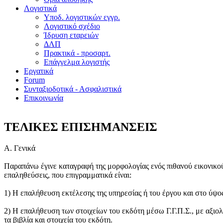
Λογιστικά
Υποδ. λογιστικών εγγρ.
Λογιστικό σχέδιο
Ίδρυση εταρειών
ΔΛΠ
Πρακτικά - προσαρτ.
Επάγγελμα λογιστής
Εργατικά
Forum
Συνταξιοδοτικά - Ασφαλιστικά
Επικοινωνία
ΤΕΛΙΚΕΣ ΕΠΙΣΗΜΑΝΣΕΙΣ
Α. Γενικά
Παραπάνω έγινε καταγραφή της μορφολογίας ενός πιθανού εικονικού 
επαληθεύσεις, που επιγραμματικά είναι:
1) Η επαλήθευση εκτέλεσης της υπηρεσίας ή του έργου και στο ύψο
2) Η επαλήθευση των στοιχείων του εκδότη μέσω Γ.Γ.Π.Σ., με αξιολ
τα βιβλία και στοιχεία του εκδότη.