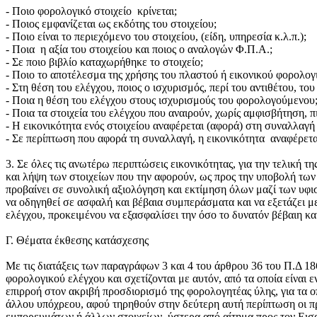
- Ποιο φορολογικό στοιχείο κρίνεται;
- Ποιος εμφανίζεται ως εκδότης του στοιχείου;
- Ποιο είναι το περιεχόμενο του στοιχείου, (είδη, υπηρεσία κ.λ.π.);
- Ποια η αξία του στοιχείου και ποιος ο αναλογών Φ.Π.Α.;
- Σε ποιο βιβλίο καταχωρήθηκε το στοιχείο;
- Ποιο το αποτέλεσμα της χρήσης του πλαστού ή εικονικού φορολογι
- Στη θέση του ελέγχου, ποιος ο ισχυρισμός, περί του αντιθέτου, τ
- Ποια η θέση του ελέγχου στους ισχυρισμούς του φορολογούμενου
- Ποια τα στοιχεία του ελέγχου που αναιρούν, χωρίς αμφισβήτηση,
- Η εικονικότητα ενός στοιχείου αναφέρεται (αφορά) στη συναλλα
- Σε περίπτωση που αφορά τη συναλλαγή, η εικονικότητα αναφέρεται
3. Σε όλες τις ανωτέρω περιπτώσεις εικονικότητας, για την τελική 
και λήψη των στοιχείων που την αφορούν, ως προς την υποβολή τω
προβαίνει σε συνολική αξιολόγηση και εκτίμηση όλων μαζί των υφι
να οδηγηθεί σε ασφαλή και βέβαια συμπεράσματα και να εξετάζει με
ελέγχου, προκειμένου να εξασφαλίσει την όσο το δυνατόν βέβαιη κ
Γ. Θέματα έκθεσης κατάσχεσης
Με τις διατάξεις των παραγράφων 3 και 4 του άρθρου 36 του Π.Δ 18
φορολογικού ελέγχου και σχετίζονται με αυτόν, από τα οποία είναι
επιρροή στον ακριβή προσδιορισμό της φορολογητέας ύλης, για τα 
άλλου υπόχρεου, αφού τηρηθούν στην δεύτερη αυτή περίπτωση οι πρ
εμπορευμάτων ή άλλων στοιχείων, ύστερα από αίτημα προς τον Εισ