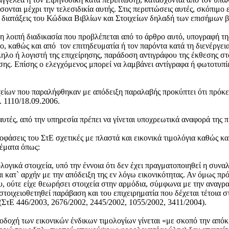
νται μέχρι την τελεσιδικία αυτής. Στις περιπτώσεις αυτές, σκόπιμο 
ς διατάξεις του Κώδικα Βιβλίων και Στοιχείων δηλαδή των επισήμων β
ι η λοιπή διαδικασία που προβλέπεται από το άρθρο αυτό, υπογραφή 
ο, καθώς και από τον επιτηδευματία ή τον παρόντα κατά τη διενέργει
ηλο ή λογιστή της επιχείρησης, παράδοση αντιγράφου της έκθεσης σ
σης. Επίσης ο ελεγχόμενος μπορεί να λαμβάνει αντίγραφα ή φωτοτυπί
χείων που παραλήφθηκαν με απόδειξη παραλαβής προκύπτει ότι πρόκειτα
 1110/18.09.2006.
αυτές, από την υπηρεσία πρέπει να γίνεται υποχρεωτικά αναφορά της
ις του ΣτΕ σχετικές με πλαστά και εικονικά τιμολόγια καθώς και λο
θέματα όπως:
ογικά στοιχεία, υπό την έννοια ότι δεν έχει πραγματοποιηθεί η συναλ
ι κατ` αρχήν με την απόδειξη της εν λόγω εικονικότητας. Αν όμως πρ
υ, ούτε είχε θεωρήσει στοιχεία στην αρμόδια, σύμφωνα με την αναγ
στοιχειοθετηθεί παράβαση και του επιχειρηματία που δέχεται τέτοια στ
 (ΣτΕ 446/2003, 2676/2002, 2445/2002, 1055/2002, 3411/2004).
 αποδοχή των εικονικών ένδικων τιμολογίων γίνεται «με σκοπό την απ