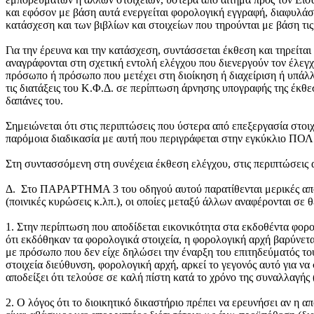
και εφόσον με βάση αυτά ενεργείται φορολογική εγγραφή, διαφυλάσσο
κατάσχεση και των βιβλίων και στοιχείων που τηρούνται με βάση τι
Για την έρευνα και την κατάσχεση, συντάσσεται έκθεση και τηρείτα
αναγράφονται στη σχετική εντολή ελέγχου που διενεργούν τον έλεγχ
πρόσωπο ή πρόσωπο που μετέχει στη διοίκηση ή διαχείριση ή υπάλλ
τις διατάξεις του Κ.Φ.Δ. σε περίπτωση άρνησης υπογραφής της έκθε
δαπάνες του.
Σημειώνεται ότι στις περιπτώσεις που ύστερα από επεξεργασία στοι
παρόμοια διαδικασία με αυτή που περιγράφεται στην εγκύκλιο ΠΟΛ.
Στη συντασσόμενη στη συνέχεια έκθεση ελέγχου, στις περιπτώσεις 
Δ. Στο ΠΑΡΑΡΤΗΜΑ 3 του οδηγού αυτού παρατίθενται μερικές αποφάσε
(ποινικές κυρώσεις κ.λπ.), οι οποίες μεταξύ άλλων αναφέρονται σε 
1. Στην περίπτωση που αποδίδεται εικονικότητα στα εκδοθέντα φορολ
ότι εκδόθηκαν τα φορολογικά στοιχεία, η φορολογική αρχή βαρύνετα
με πρόσωπο που δεν είχε δηλώσει την έναρξη του επιτηδεύματός το
στοιχεία διεύθυνση, φορολογική αρχή, αρκεί το γεγονός αυτό για να 
αποδείξει ότι τελούσε σε καλή πίστη κατά το χρόνο της συναλλαγής
2. Ο λόγος ότι το διοικητικό δικαστήριο πρέπει να ερευνήσει αν η