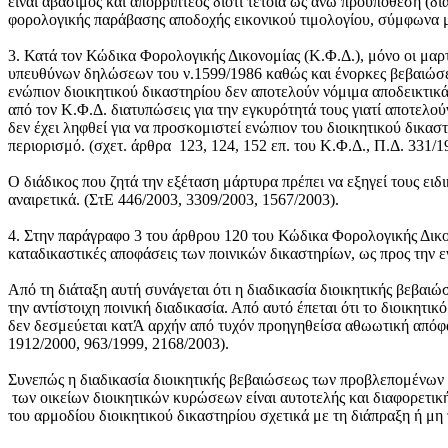
είναι αβάσιμος και απορριπτέος διότι τέτοια ως άνω προϋπόθεση (
φορολογικής παράβασης αποδοχής εικονικού τιμολογίου, σύμφωνα με
3. Κατά τον Κώδικα Φορολογικής Δικονομίας (Κ.Φ.Δ.), μόνο οι μαρ
υπευθύνων δηλώσεων του ν.1599/1986 καθώς και ένορκες βεβαιώσε
ενώπιον διοικητικού δικαστηρίου δεν αποτελούν νόμιμα αποδεικτικά
από τον Κ.Φ.Δ. διατυπώσεις για την εγκυρότητά τους γιατί αποτε
δεν έχει ληφθεί για να προσκομιστεί ενώπιον του διοικητικού δικασ
περιορισμό. (σχετ. άρθρα 123, 124, 152 επ. του Κ.Φ.Δ., Π.Δ. 331/
Ο διάδικος που ζητά την εξέταση μάρτυρα πρέπει να εξηγεί τους ει
αναιρετικά. (ΣτΕ 446/2003, 3309/2003, 1567/2003).
4. Στην παράγραφο 3 του άρθρου 120 του Κώδικα Φορολογικής Δικον
καταδικαστικές αποφάσεις των ποινικών δικαστηρίων, ως προς την εν
Από τη διάταξη αυτή συνάγεται ότι η διαδικασία διοικητικής βεβαι
την αντίστοιχη ποινική διαδικασία. Από αυτό έπεται ότι το διοικητικ
δεν δεσμεύεται κατΆ αρχήν από τυχόν προηγηθείσα αθωωτική απόφασ
1912/2000, 963/1999, 2168/2003).
Συνεπώς η διαδικασία διοικητικής βεβαιώσεως των προβλεπομένων 
των οικείων διοικητικών κυρώσεων είναι αυτοτελής και διαφορετική έ
του αρμοδίου διοικητικού δικαστηρίου σχετικά με τη διάπραξη ή μη