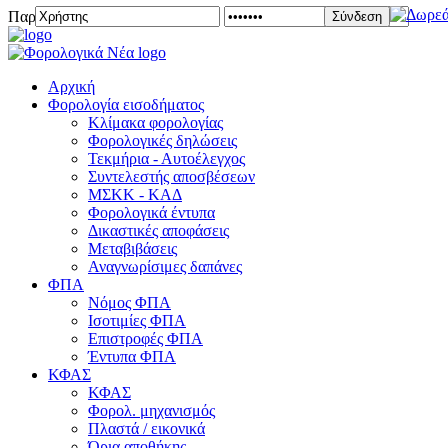
Παρασκευή 07 Αυγούστου 2026
Σύνδεση
Αρχική
Φορολογία εισοδήματος
Κλίμακα φορολογίας
Φορολογικές δηλώσεις
Τεκμήρια - Αυτοέλεγχος
Συντελεστής αποσβέσεων
ΜΣKΚ - ΚΑΔ
Φορολογικά έντυπα
Δικαστικές αποφάσεις
Μεταβιβάσεις
Αναγνωρίσιμες δαπάνες
ΦΠΑ
Νόμος ΦΠΑ
Ισοτιμίες ΦΠΑ
Επιστροφές ΦΠΑ
Έντυπα ΦΠΑ
ΚΦΑΣ
ΚΦΑΣ
Φορολ. μηχανισμός
Πλαστά / εικονικά
Όρια αποθήκης