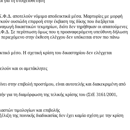
αι για τη στοιχειοθέτηση
 Κ.Φ.Δ. αποτελούν νόμιμα αποδεικτικά μέσα. Μαρτυρίες με μορφή
ούν ουσιώδη επιρροή στην έκβαση της δίκης που διεξάγεται
υναγωγή δικαστικών τεκμηρίων, διότι δεν τηρήθηκαν οι απαιτούμενες
υ Κ.Φ.Δ. Σε περίπτωση όμως που η προαναφερόμενη υπεύθυνη δήλωση
τά περιεχόμενο στην έκθεση ελέγχου δεν υπόκειται στον πιο πάνω
κτικό μέσο. Η σχετική κρίση του δικαστηρίου δεν ελέγχεται
ελούν και οι αμετάκλητες
νει στην επιβολή προστίμου, είναι αυτοτελής και διακεκριμένη από
ήν για τη διαμόρφωση της τελικής κρίσης του (ΣτΕ 3161/2001,
λαστών τιμολογίων και επιβολής
έλιξη της ποινικής διαδικασίας δεν έχει καμία σχέση με την κρίση