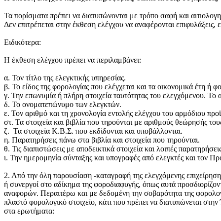
Τα πορίσματα πρέπει να διατυπώνονται με τρόπο σαφή και αιτιολογ
Δεν επιτρέπεται στην έκθεση ελέγχου να αναφέρονται επιφυλάξεις, ε
Ειδικότερα:
Η έκθεση ελέγχου πρέπει να περιλαμβάνει:
α. Τον τίτλο της ελεγκτικής υπηρεσίας.
β. Το είδος της φορολογίας που ελέγχεται και τα οικονομικά έτη ή φ
γ. Την επωνυμία ή πλήρη στοιχεία ταυτότητας του ελεγχόμενου. Το α
δ. Το ονοματεπώνυμο των ελεγκτών.
ε. Τον αριθμό και τη χρονολογία εντολής ελέγχου του αρμόδιου πρ
στ. Τα στοιχεία και βιβλία που τηρούνται με αριθμούς θεώρησής του
ζ. Τα στοιχεία Κ.Β.Σ. που εκδίδονται και υποβάλλονται.
η. Παρατηρήσεις πάνω στα βιβλία και στοιχεία που τηρούνται.
θ. Τις διαπιστώσεις με αποδεικτικά στοιχεία και λοιπές παρατηρήσεις
ι. Την ημερομηνία σύνταξης και υπογραφές από ελεγκτές και τον Πρ
2. Από την όλη παρουσίαση -καταγραφή της ελεγχόμενης επιχείρησ
ή συνεργοί στο αδίκημα της φοροδιαφυγής, όπως αυτά προσδιορίζοντ
αναφορών. Περαιτέρω και με δεδομένη την σοβαρότητα της φορολογι
πλαστό φορολογικό στοιχείο, κάτι που πρέπει να διατυπώνεται στη
στα ερωτήματα: