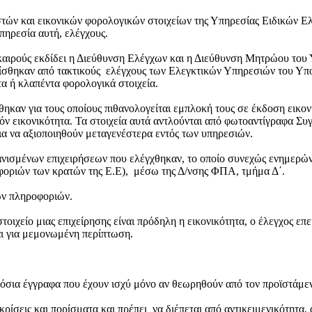
τών και εικονικών φορολογικών στοιχείων της Υπηρεσίας Ειδικών Ελ
πηρεσία αυτή, ελέγχους.
 καιρούς εκδίδει η Διεύθυνση Ελέγχων και η Διεύθυνση Μητρώου του
πίσθηκαν από τακτικούς ελέγχους των Ελεγκτικών Υπηρεσιών του Υπο
τα ή κλαπέντα φορολογικά στοιχεία.
καν για τους οποίους πιθανολογείται εμπλοκή τους σε έκδοση εικονι
υχόν εικονικότητα. Τα στοιχεία αυτά αντλούνται από φωτοαντίγραφα
ια να αξιοποιηθούν μεταγενέστερα εντός των υπηρεσιών.
ανισμένων επιχειρήσεων που ελέγχθηκαν, το οποίο συνεχώς ενημερών
ριών των κρατών της Ε.Ε), μέσω της Δ/νσης ΦΠΑ, τμήμα Δ΄.
ων πληροφοριών.
οιχείο μιας επιχείρησης είναι πρόδηλη η εικονικότητα, ο έλεγχος επεκ
ται για μεμονωμένη περίπτωση.
μόσια έγγραφα που έχουν ισχύ μόνο αν θεωρηθούν από τον προϊστάμεν
ρίσεις και πορίσματα και πρέπει να διέπεται από αντικειμενικότητα, 