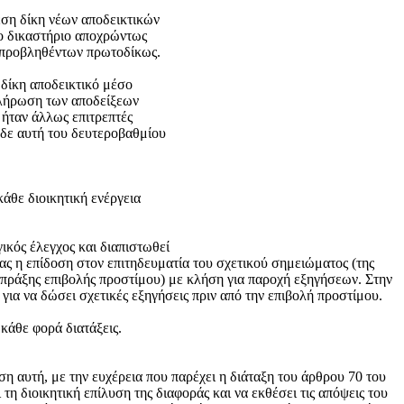
εση δίκη νέων αποδεικτικών
το δικαστήριο αποχρώντως
ν προβληθέντων πρωτοδίκως.
 δίκη αποδεικτικό μέσο
πλήρωση των αποδείξεων
 ήταν άλλως επιτρεπτές
 δε αυτή του δευτεροβαθμίου
κάθε διοικητική ενέργεια
γικός έλεγχος και διαπιστωθεί
ας η επίδοση στον επιτηδευματία του σχετικού σημειώματος (της
ης πράξης επιβολής προστίμου) με κλήση για παροχή εξηγήσεων. Στην
για να δώσει σχετικές εξηγήσεις πριν από την επιβολή προστίμου.
κάθε φορά διατάξεις.
η αυτή, με την ευχέρεια που παρέχει η διάταξη του άρθρου 70 του
 τη διοικητική επίλυση της διαφοράς και να εκθέσει τις απόψεις του