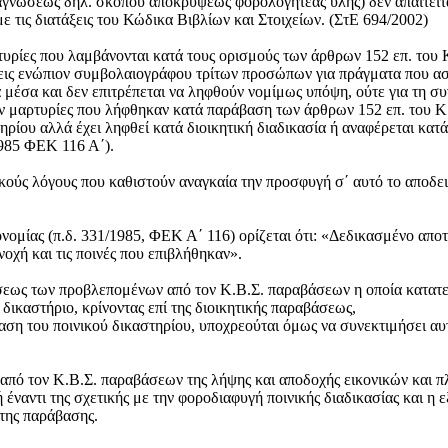
διαγνώσεως δηλ. σκοπού αποκρύψεως φορολογητέας ύλης) δεν απαιτείτ
 τις διατάξεις του Κώδικα Βιβλίων και Στοιχείων. (ΣτΕ 694/2002)
τυρίες που λαμβάνονται κατά τους ορισμούς των άρθρων 152 επ. του
ις ενώπιον συμβολαιογράφου τρίτων προσώπων για πράγματα που ασκ
 μέσα και δεν επιτρέπεται να ληφθούν νομίμως υπόψη, ούτε για τη σ
λούν μαρτυρίες που λήφθηκαν κατά παράβαση των άρθρων 152 επ. το
τηρίου αλλά έχει ληφθεί κατά διοικητική διαδικασία ή αναφέρεται κα
1985 ΦΕΚ 116 Α΄).
δικούς λόγους που καθιστούν αναγκαία την προσφυγή σ΄ αυτό το αποδει
ομίας (π.δ. 331/1985, ΦΕΚ Α΄ 116) ορίζεται ότι: «Δεδικασμένο αποτ
οχή και τις ποινές που επιβλήθηκαν».
ώσεως των προβλεπομένων από τον Κ.Β.Σ. παραβάσεων η οποία κατατεί
ό δικαστήριο, κρίνοντας επί της διοικητικής παραβάσεως,
η του ποινικού δικαστηρίου, υποχρεούται όμως να συνεκτιμήσει αυτ
από τον Κ.Β.Σ. παραβάσεων της λήψης και αποδοχής εικονικών και π
ναντι της σχετικής με την φοροδιαφυγή ποινικής διαδικασίας και η εξ
 της παράβασης.