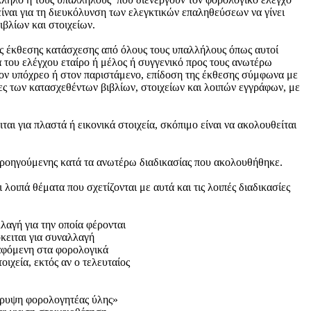
είναι για τη διευκόλυνση των ελεγκτικών επαληθεύσεων να γίνει
ιβλίων και στοιχείων.
της έκθεσης κατάσχεσης από όλους τους υπαλλήλους όπως αυτοί
α του ελέγχου εταίρο ή μέλος ή συγγενικό προς τους ανωτέρω
τον υπόχρεο ή στον παριστάμενο, επίδοση της έκθεσης σύμφωνα με
ες των κατασχεθέντων βιβλίων, στοιχείων και λοιπών εγγράφων, με
ι για πλαστά ή εικονικά στοιχεία, σκόπιμο είναι να ακολουθείται
 προηγούμενης κατά τα ανωτέρω διαδικασίας που ακολουθήθηκε.
ιπά θέματα που σχετίζονται με αυτά και τις λοιπές διαδικασίες
λαγή για την οποία φέρονται
όκειται για συναλλαγή
ραφόμενη στα φορολογικά
οιχεία, εκτός αν ο τελευταίος
όκρυψη φορολογητέας ύλης»