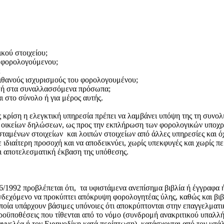
κού στοιχείου;
ου φορολογούμενου;
;
 πιθανούς ισχυρισμούς του φορολογουμένου;
γή ή στα συναλλασσόμενα πρόσωπα;
 στο σύνολο ή για μέρος αυτής.
της κρίση η ελεγκτική υπηρεσία πρέπει να λαμβάνει υπόψη της τη συν
ν οικείων δηλώσεων, ως προς την εκπλήρωση των φορολογικών υποχρ
σταμένων στοιχείων και λοιπών στοιχείων από άλλες υπηρεσίες και 
 ιδιαίτερη προσοχή και να αποδεικνύει, χωρίς υπεκφυγές και χωρίς π
αι αποτελεσματική έκβαση της υπόθεσης.
6/1992 προβλέπεται ότι, τα υφιστάμενα ανεπίσημα βιβλία ή έγγραφα ή
 ενδεχόμενο να προκύπτει απόκρυψη φορολογητέας ύλης, καθώς και βιβ
οποία υπάρχουν βάσιμες υπόνοιες ότι αποκρύπτονται στην επαγγελματ
οϋποθέσεις που τίθενται από το νόμο (συνδρομή ανακριτικού υπαλλή
αγγελέα ή τον Ειρηνοδίκη κατά περίπτωση), κατάσχονται από τον υπ