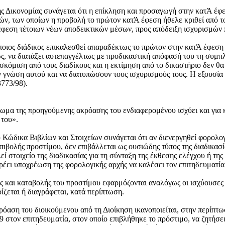
ής Δικονομίας συνάγεται ότι η επίκληση και προσαγωγή στην κατΆ έφ
ών, των οποίων η προβολή το πρώτον κατΆ έφεση ήθελε κριθεί από 
 έφεση τέτοιων νέων αποδεικτικών μέσων, προς απόδειξη ισχυρισμώ
ποιος διάδικος επικαλεσθεί απαραδέκτως το πρώτον στην κατΆ έφεση
ς, να διατάξει αυτεπαγγέλτως με προδικαστική απόφασή του τη συμ
κόμιση από τους διαδίκους και η εκτίμηση από το δικαστήριο δεν θα
ν γνώση αυτού και να διατυπώσουν τους ισχυρισμούς τους. Η εξουσία
3773/98).
αίωμα της προηγούμενης ακρόασης του ενδιαφερομένου ισχύει και για 
 του».
ου Κώδικα Βιβλίων και Στοιχείων συνάγεται ότι αν διενεργηθεί φορολο
ιβολής προστίμου, δεν επιβάλλεται ως ουσιώδης τύπος της διαδικασί
λεί στοιχείο της διαδικασίας για τη σύνταξη της έκθεσης ελέγχου ή τ
έει υποχρέωση της φορολογικής αρχής να καλέσει τον επιτηδευματία 
σης και καταβολής του προστίμου εφαρμόζονται αναλόγως οι ισχύουσες 
ίζεται ή διαγράφεται, κατά περίπτωση.
όαση του διοικούμενου από τη Διοίκηση ικανοποιείται, στην περίπτωσ
99 στον επιτηδευματία, στον οποίο επιβλήθηκε το πρόστιμο, να ζητήσει