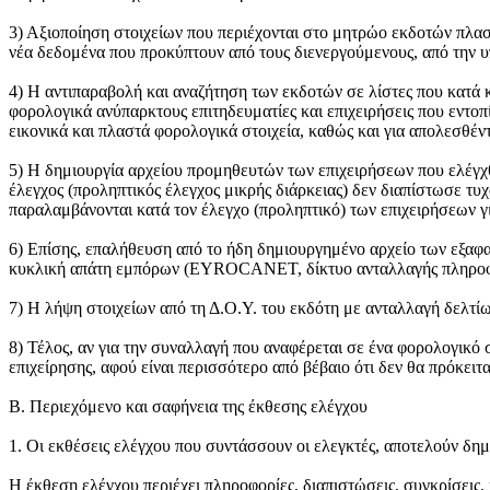
3) Αξιοποίηση στοιχείων που περιέχονται στο μητρώο εκδοτών πλασ
νέα δεδομένα που προκύπτουν από τους διενεργούμενους, από την υ
4) Η αντιπαραβολή και αναζήτηση των εκδοτών σε λίστες που κατά
φορολογικά ανύπαρκτους επιτηδευματίες και επιχειρήσεις που εντο
εικονικά και πλαστά φορολογικά στοιχεία, καθώς και για απολεσθέν
5) Η δημιουργία αρχείου προμηθευτών των επιχειρήσεων που ελέγχθη
έλεγχος (προληπτικός έλεγχος μικρής διάρκειας) δεν διαπίστωσε τ
παραλαμβάνονται κατά τον έλεγχο (προληπτικό) των επιχειρήσεων γ
6) Επίσης, επαλήθευση από το ήδη δημιουργημένο αρχείο των εξαφ
κυκλική απάτη εμπόρων (EYROCANET, δίκτυο ανταλλαγής πληροφο
7) Η λήψη στοιχείων από τη Δ.Ο.Υ. του εκδότη με ανταλλαγή δελτί
8) Τέλος, αν για την συναλλαγή που αναφέρεται σε ένα φορολογικό στ
επιχείρησης, αφού είναι περισσότερο από βέβαιο ότι δεν θα πρόκει
Β. Περιεχόμενο και σαφήνεια της έκθεσης ελέγχου
1. Οι εκθέσεις ελέγχου που συντάσσουν οι ελεγκτές, αποτελούν δη
Η έκθεση ελέγχου περιέχει πληροφορίες, διαπιστώσεις, συγκρίσεις, κ