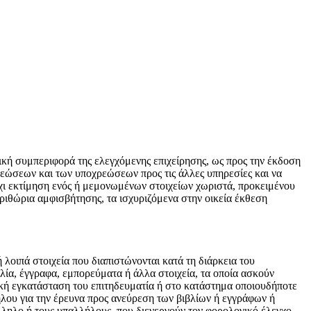
ολική συμπεριφορά της ελεγχόμενης επιχείρησης, ως προς την έκδοση
εώσεων και των υποχρεώσεων προς τις άλλες υπηρεσίες και να
όχι εκτίμηση ενός ή μεμονωμένων στοιχείων χωριστά, προκειμένου
εριθώρια αμφισβήτησης, τα ισχυριζόμενα στην οικεία έκθεση
 λοιπά στοιχεία που διαπιστώνονται κατά τη διάρκεια του
λία, έγγραφα, εμπορεύματα ή άλλα στοιχεία, τα οποία ασκούν
ική εγκατάσταση του επιτηδευματία ή στο κατάστημα οποιουδήποτε
λου για την έρευνα προς ανεύρεση των βιβλίων ή εγγράφων ή
άλληλο ή τους υπαλλήλους που διενεργούν τον φορολογικό έλεγχο