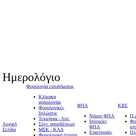
Ημερολόγιο
Φορολογία εισοδήματος
Κλίμακα
φορολογίας
ΦΠΑ
ΚΒΣ
Φορολογικές
δηλώσεις
Νόμος ΦΠΑ
Π.
Τεκμήρια - Αυτ.
Ισοτιμίες
Φο
Αρχική
Σύντ. αποσβέσεων
ΦΠΑ
μη
Σελίδα
ΜΣΚ - ΚΑΔ
Επιστροφές
Πλ
Φορολογικά έντυπα