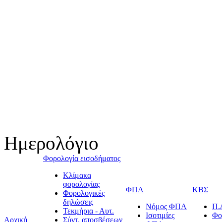
Ημερολόγιο
Φορολογία εισοδήματος
Κλίμακα
φορολογίας
ΦΠΑ
ΚΒΣ
Φορολογικές
δηλώσεις
Νόμος ΦΠΑ
Π.
Τεκμήρια - Αυτ.
Ισοτιμίες
Φο
Αρχική
Σύντ. αποσβέσεων