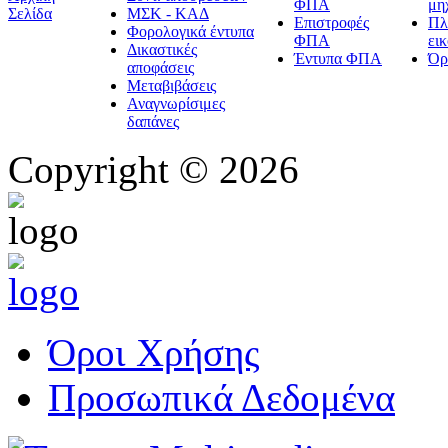
ΦΠΑ
μη
Σελίδα
ΜΣΚ - ΚΑΔ
Επιστροφές
Πλ
Φορολογικά έντυπα
ΦΠΑ
ει
Δικαστικές
Έντυπα ΦΠΑ
Όρ
αποφάσεις
Μεταβιβάσεις
Αναγνωρίσιμες
δαπάνες
Copyright © 2026
Όροι Χρήσης
Προσωπικά Δεδομένα