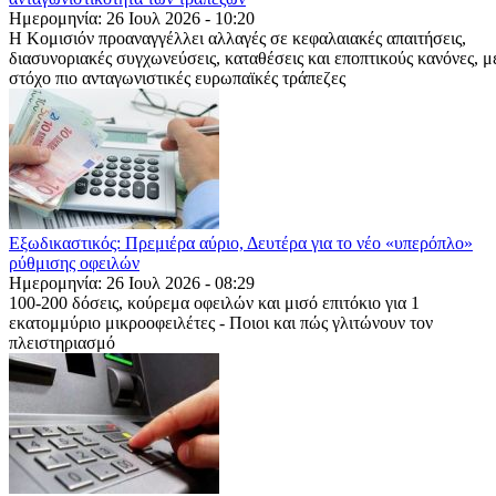
Ημερομηνία: 26 Ιουλ 2026 - 10:20
Η Κομισιόν προαναγγέλλει αλλαγές σε κεφαλαιακές απαιτήσεις,
διασυνοριακές συγχωνεύσεις, καταθέσεις και εποπτικούς κανόνες, μ
στόχο πιο ανταγωνιστικές ευρωπαϊκές τράπεζες
Εξωδικαστικός: Πρεμιέρα αύριο, Δευτέρα για το νέο «υπερόπλο»
ρύθμισης οφειλών
Ημερομηνία: 26 Ιουλ 2026 - 08:29
100-200 δόσεις, κούρεμα οφειλών και μισό επιτόκιο για 1
εκατομμύριο μικροοφειλέτες - Ποιοι και πώς γλιτώνουν τον
πλειστηριασμό