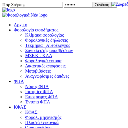
Παρασκευή 07 Αυγούστου 2026
Σύνδεση
Αρχική
Φορολογία εισοδήματος
Κλίμακα φορολογίας
Φορολογικές δηλώσεις
Τεκμήρια - Αυτοέλεγχος
Συντελεστής αποσβέσεων
ΜΣKΚ - ΚΑΔ
Φορολογικά έντυπα
Δικαστικές αποφάσεις
Μεταβιβάσεις
Αναγνωρίσιμες δαπάνες
ΦΠΑ
Νόμος ΦΠΑ
Ισοτιμίες ΦΠΑ
Επιστροφές ΦΠΑ
Έντυπα ΦΠΑ
ΚΦΑΣ
ΚΦΑΣ
Φορολ. μηχανισμός
Πλαστά / εικονικά
Όρια αποθήκης