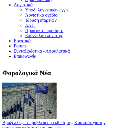
Λογιστικά
Υποδ. λογιστικών εγγρ.
Λογιστικό σχέδιο
Ίδρυση εταρειών
ΔΛΠ
Πρακτικά - προσαρτ.
Επάγγελμα λογιστής
Εργατικά
Forum
Συνταξιοδοτικά - Ασφαλιστικά
Επικοινωνία
Φορολογικά Νέα
Βρυξέλλες: Τι προβλέπει η έκθεση της Κομισιόν για την
ανταγωνιστικότητα των τραπεζών