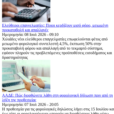
Ελεύθεροι επαγγελματίες: Ποιοι κερδίζουν μισό φόρο, μειωμένη
προκαταβολή και απαλλαγές
Ημερομηνία: 08 Ιουλ 2026 - 09:10
Χιλιάδες νέοι ελεύθεροι επαγγελματίες επωφελούνται φέτος από
μειωμένο φορολογικό συντελεστή 4,5%, έκπτωση 50% στην
προκαταβολή φόρου και απαλλαγή από το τεκμαρτό σύστημα,
εφόσον πληρούν τις προβλεπόμενες προϋποθέσεις εισοδήματος και
δραστηριότητας
ΑΑΔΕ: Πώς διορθώνετε λάθη στη φορολογική δήλωση πριν από τη
λήξη της προθεσμίας
Ημερομηνία: 07 Ιουλ 2026 - 20:05
Η προθεσμία για τις φορολογικές δηλώσεις λήγει στις 15 Ιουλίου κα
έως τότε οι φορολογούμενοι μπορούν να διορθώσουν λάθη μέσω