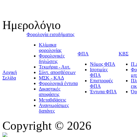
Ημερολόγιο
Φορολογία εισοδήματος
Κλίμακα
φορολογίας
ΦΠΑ
ΚΒΣ
Φορολογικές
δηλώσεις
Νόμος ΦΠΑ
Π.
Τεκμήρια - Αυτ.
Ισοτιμίες
Φο
Αρχική
Σύντ. αποσβέσεων
ΦΠΑ
μη
Σελίδα
ΜΣΚ - ΚΑΔ
Επιστροφές
Πλ
Φορολογικά έντυπα
ΦΠΑ
ει
Δικαστικές
Έντυπα ΦΠΑ
Όρ
αποφάσεις
Μεταβιβάσεις
Αναγνωρίσιμες
δαπάνες
Copyright © 2026