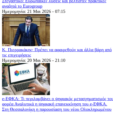
Στεγαστικό: Ευρωπαϊκές λύσεις και βέλτιστες πρακτικές
αναζητά το Eurogroup
Ημερομηνία: 21 Μαι 2026 - 07:15
Κ. Πιερρακάκης: Πρέπει να αφαιρεθούν και άλλα βάρη από
τις επιχειρήσεις
Ημερομηνία: 20 Μαι 2026 - 21:10
e-ΕΦΚΑ: Τι περιλαμβάνει ο ψηφιακός μετασχηματισμός το
φορέα Αναλυτικά η ψηφιακή επανεκκίνηση του e-ΕΦΚΑ.
Στη Θεσσαλονίκη η παρουσίαση του νέου Ολοκληρωμένου