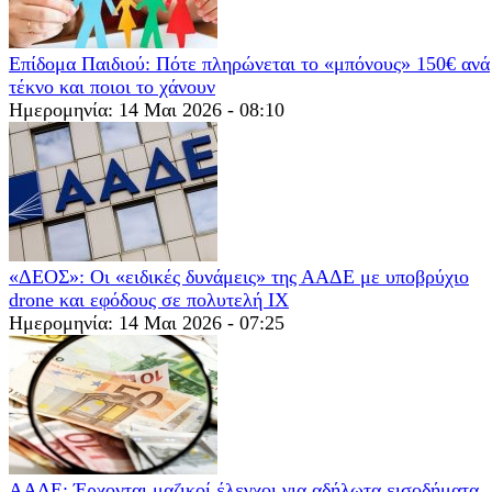
Επίδομα Παιδιού: Πότε πληρώνεται το «μπόνους» 150€ ανά
τέκνο και ποιοι το χάνουν
Ημερομηνία: 14 Μαι 2026 - 08:10
«ΔΕΟΣ»: Οι «ειδικές δυνάμεις» της ΑΑΔΕ με υποβρύχιο
drone και εφόδους σε πολυτελή ΙΧ
Ημερομηνία: 14 Μαι 2026 - 07:25
ΑΑΔΕ: Έρχονται μαζικοί έλεγχοι για αδήλωτα εισοδήματα