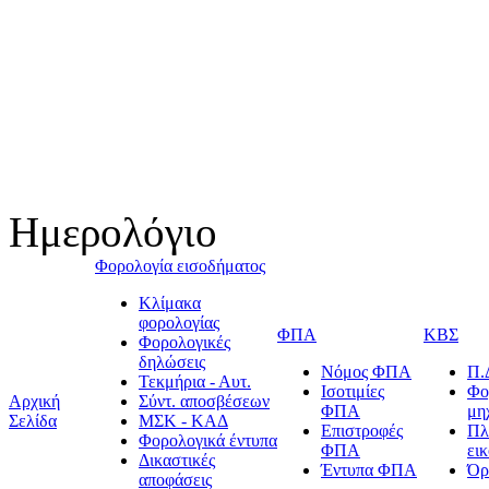
Ημερολόγιο
Φορολογία εισοδήματος
Κλίμακα
φορολογίας
ΦΠΑ
ΚΒΣ
Φορολογικές
δηλώσεις
Νόμος ΦΠΑ
Π.
Τεκμήρια - Αυτ.
Ισοτιμίες
Φο
Αρχική
Σύντ. αποσβέσεων
ΦΠΑ
μη
Σελίδα
ΜΣΚ - ΚΑΔ
Επιστροφές
Πλ
Φορολογικά έντυπα
ΦΠΑ
ει
Δικαστικές
Έντυπα ΦΠΑ
Όρ
αποφάσεις