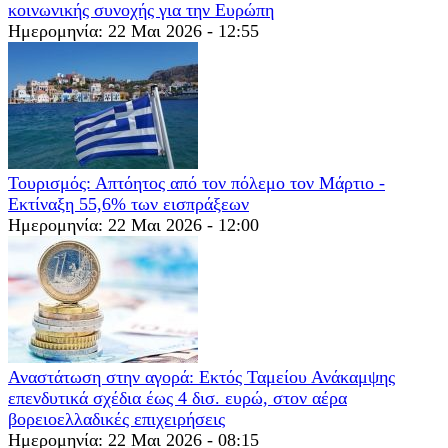
κοινωνικής συνοχής για την Ευρώπη
Ημερομηνία: 22 Μαι 2026 - 12:55
Τουρισμός: Απτόητος από τον πόλεμο τον Μάρτιο -
Εκτίναξη 55,6% των εισπράξεων
Ημερομηνία: 22 Μαι 2026 - 12:00
Αναστάτωση στην αγορά: Εκτός Ταμείου Ανάκαμψης
επενδυτικά σχέδια έως 4 δισ. ευρώ, στον αέρα
βορειοελλαδικές επιχειρήσεις
Ημερομηνία: 22 Μαι 2026 - 08:15