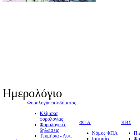
Ημερολόγιο
Φορολογία εισοδήματος
Κλίμακα
φορολογίας
ΦΠΑ
ΚΒΣ
Φορολογικές
δηλώσεις
Νόμος ΦΠΑ
Π.
Τεκμήρια - Αυτ.
Ισοτιμίες
Φο