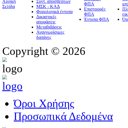
Αρχική
Σύντ. αποσβέσεων
ΦΠΑ
μη
Σελίδα
ΜΣΚ - ΚΑΔ
Επιστροφές
Πλ
Φορολογικά έντυπα
ΦΠΑ
ει
Δικαστικές
Έντυπα ΦΠΑ
Όρ
αποφάσεις
Μεταβιβάσεις
Αναγνωρίσιμες
δαπάνες
Copyright © 2026
Όροι Χρήσης
Προσωπικά Δεδομένα