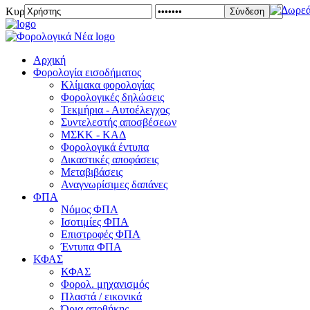
Κυριακή 09 Αυγούστου 2026
Σύνδεση
Αρχική
Φορολογία εισοδήματος
Κλίμακα φορολογίας
Φορολογικές δηλώσεις
Τεκμήρια - Αυτοέλεγχος
Συντελεστής αποσβέσεων
ΜΣKΚ - ΚΑΔ
Φορολογικά έντυπα
Δικαστικές αποφάσεις
Μεταβιβάσεις
Αναγνωρίσιμες δαπάνες
ΦΠΑ
Νόμος ΦΠΑ
Ισοτιμίες ΦΠΑ
Επιστροφές ΦΠΑ
Έντυπα ΦΠΑ
ΚΦΑΣ
ΚΦΑΣ
Φορολ. μηχανισμός
Πλαστά / εικονικά
Όρια αποθήκης