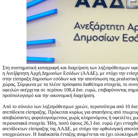
Στη συστηματική καταγραφή και διαχείριση των ληξιπρόθεσμων οφ
η Ανεξάρτητη Αρχή Δημοσίων Εσόδων (ΑΑΔΕ), με στόχο την ενίσχ
στην είσπραξη δημοσίων εσόδων και την αποτύπωση της ρεαλιστικής
χώρας. Σύμφωνα με τα πλέον πρόσφατα διαθέσιμα στοιχεία, το συ
οφειλών ανέρχεται σε περίπου 108,4 δισ. ευρώ, επιβαρύνοντας σημα
προϋπολογισμό και την οικονομική διαχείριση.
Από το σύνολο των ληξιπρόθεσμων χρεών, περισσότερα από 10 δισ.
ανεπίδεκτα είσπραξης. Πρόκειται κυρίως για απαιτήσεις από πτωχευμ
αποβιώσαντες φορολογούμενους χωρίς κληρονόμους ή οφειλέτες χ
περιουσιακά στοιχεία. Ήδη, ποσό ύψους 26,3 δισ. ευρώ έχει ενταχθ
ανεπίδεκτων είσπραξης της ΑΑΔΕ, με στόχο την ορθολογική αποτύπ
υποχρεώσεων. Η διαδικασία ένταξης αναμένεται να έχει ολοκληρωθε