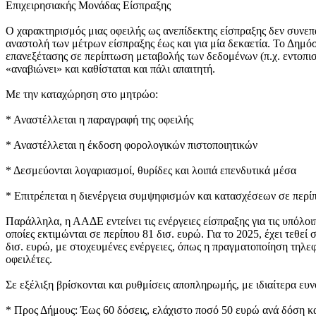
Επιχειρησιακής Μονάδας Είσπραξης
Ο χαρακτηρισμός μιας οφειλής ως ανεπίδεκτης είσπραξης δεν συνεπά
αναστολή των μέτρων είσπραξης έως και για μία δεκαετία. Το Δημόσ
επανεξέτασης σε περίπτωση μεταβολής των δεδομένων (π.χ. εντοπισ
«αναβιώνει» και καθίσταται και πάλι απαιτητή.
Με την καταχώρηση στο μητρώο:
* Αναστέλλεται η παραγραφή της οφειλής
* Αναστέλλεται η έκδοση φορολογικών πιστοποιητικών
* Δεσμεύονται λογαριασμοί, θυρίδες και λοιπά επενδυτικά μέσα
* Επιτρέπεται η διενέργεια συμψηφισμών και κατασχέσεων σε περί
Παράλληλα, η ΑΑΔΕ εντείνει τις ενέργειες είσπραξης για τις υπόλοι
οποίες εκτιμώνται σε περίπου 81 δισ. ευρώ. Για το 2025, έχει τεθεί
δισ. ευρώ, με στοχευμένες ενέργειες, όπως η πραγματοποίηση τηλ
οφειλέτες.
Σε εξέλιξη βρίσκονται και ρυθμίσεις αποπληρωμής, με ιδιαίτερα ευν
* Προς Δήμους: Έως 60 δόσεις, ελάχιστο ποσό 50 ευρώ ανά δόση κ