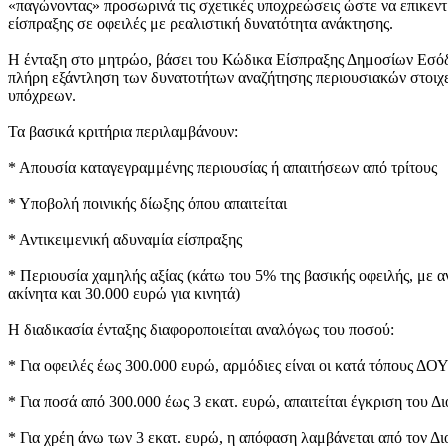
«παγώνοντας» προσωρινά τις σχετικές υποχρεώσεις ώστε να επικεν
είσπραξης σε οφειλές με ρεαλιστική δυνατότητα ανάκτησης.
Η ένταξη στο μητρώο, βάσει του Κώδικα Είσπραξης Δημοσίων Εσό
πλήρη εξάντληση των δυνατοτήτων αναζήτησης περιουσιακών στοιχε
υπόχρεων.
Τα βασικά κριτήρια περιλαμβάνουν:
* Απουσία καταγεγραμμένης περιουσίας ή απαιτήσεων από τρίτους
* Υποβολή ποινικής δίωξης όπου απαιτείται
* Αντικειμενική αδυναμία είσπραξης
* Περιουσία χαμηλής αξίας (κάτω του 5% της βασικής οφειλής, με α
ακίνητα και 30.000 ευρώ για κινητά)
Η διαδικασία ένταξης διαφοροποιείται αναλόγως του ποσού:
* Για οφειλές έως 300.000 ευρώ, αρμόδιες είναι οι κατά τόπους ΔΟΥ
* Για ποσά από 300.000 έως 3 εκατ. ευρώ, απαιτείται έγκριση του 
* Για χρέη άνω των 3 εκατ. ευρώ, η απόφαση λαμβάνεται από τον Δι