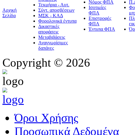
Νόμος ΦΠΑ
Π.
Τεκμήρια - Αυτ.
Ισοτιμίες
Φο
Αρχική
Σύντ. αποσβέσεων
ΦΠΑ
μη
Σελίδα
ΜΣΚ - ΚΑΔ
Επιστροφές
Πλ
Φορολογικά έντυπα
ΦΠΑ
ει
Δικαστικές
Έντυπα ΦΠΑ
Όρ
αποφάσεις
Μεταβιβάσεις
Αναγνωρίσιμες
δαπάνες
Copyright © 2026
Όροι Χρήσης
Προσωπικά Δεδομένα