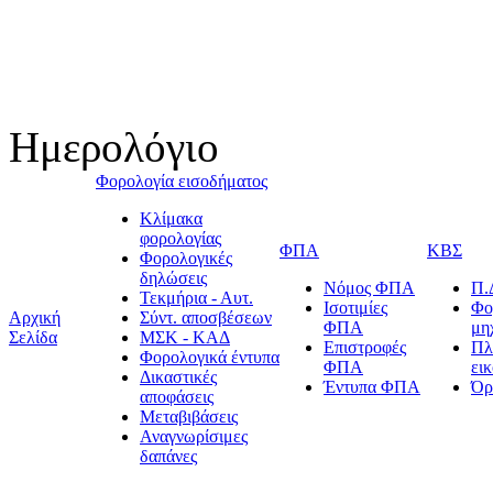
Ημερολόγιο
Φορολογία εισοδήματος
Κλίμακα
φορολογίας
ΦΠΑ
ΚΒΣ
Φορολογικές
δηλώσεις
Νόμος ΦΠΑ
Π.
Τεκμήρια - Αυτ.
Ισοτιμίες
Φο
Αρχική
Σύντ. αποσβέσεων
ΦΠΑ
μη
Σελίδα
ΜΣΚ - ΚΑΔ
Επιστροφές
Πλ
Φορολογικά έντυπα
ΦΠΑ
ει
Δικαστικές
Έντυπα ΦΠΑ
Όρ
αποφάσεις
Μεταβιβάσεις
Αναγνωρίσιμες
δαπάνες