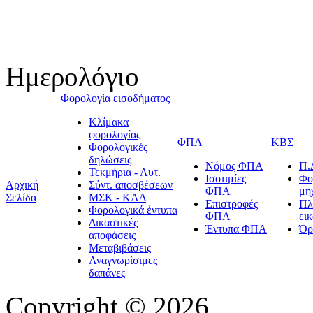
Ημερολόγιο
Φορολογία εισοδήματος
Κλίμακα
φορολογίας
ΦΠΑ
ΚΒΣ
Φορολογικές
δηλώσεις
Νόμος ΦΠΑ
Π.
Τεκμήρια - Αυτ.
Ισοτιμίες
Φο
Αρχική
Σύντ. αποσβέσεων
ΦΠΑ
μη
Σελίδα
ΜΣΚ - ΚΑΔ
Επιστροφές
Πλ
Φορολογικά έντυπα
ΦΠΑ
ει
Δικαστικές
Έντυπα ΦΠΑ
Όρ
αποφάσεις
Μεταβιβάσεις
Αναγνωρίσιμες
δαπάνες
Copyright © 2026