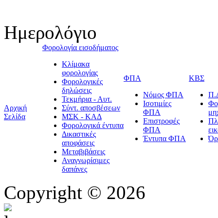
Ημερολόγιο
Φορολογία εισοδήματος
Κλίμακα
φορολογίας
ΦΠΑ
ΚΒΣ
Φορολογικές
δηλώσεις
Νόμος ΦΠΑ
Π.
Τεκμήρια - Αυτ.
Ισοτιμίες
Φο
Αρχική
Σύντ. αποσβέσεων
ΦΠΑ
μη
Σελίδα
ΜΣΚ - ΚΑΔ
Επιστροφές
Πλ
Φορολογικά έντυπα
ΦΠΑ
ει
Δικαστικές
Έντυπα ΦΠΑ
Όρ
αποφάσεις
Μεταβιβάσεις
Αναγνωρίσιμες
δαπάνες
Copyright © 2026