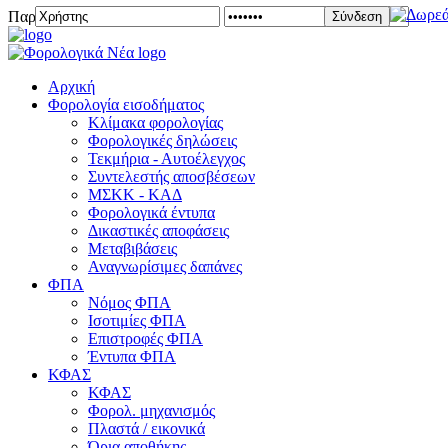
Παρασκευή 07 Αυγούστου 2026
Σύνδεση
Αρχική
Φορολογία εισοδήματος
Κλίμακα φορολογίας
Φορολογικές δηλώσεις
Τεκμήρια - Αυτοέλεγχος
Συντελεστής αποσβέσεων
ΜΣKΚ - ΚΑΔ
Φορολογικά έντυπα
Δικαστικές αποφάσεις
Μεταβιβάσεις
Αναγνωρίσιμες δαπάνες
ΦΠΑ
Νόμος ΦΠΑ
Ισοτιμίες ΦΠΑ
Επιστροφές ΦΠΑ
Έντυπα ΦΠΑ
ΚΦΑΣ
ΚΦΑΣ
Φορολ. μηχανισμός
Πλαστά / εικονικά
Όρια αποθήκης