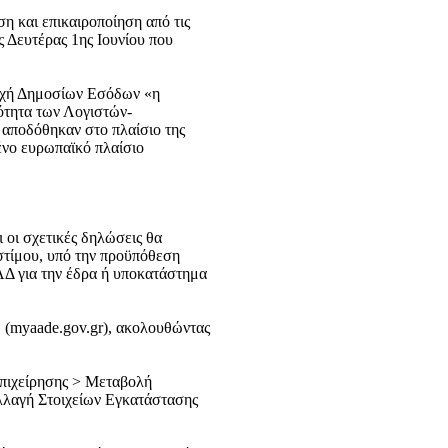
η και επικαιροποίηση από τις
 Δευτέρας 1ης Ιουνίου που
ρχή Δημοσίων Εσόδων «η
νότητα των Λογιστών-
 αποδόθηκαν στο πλαίσιο της
ένο ευρωπαϊκό πλαίσιο
 οι σχετικές δηλώσεις θα
στίμου, υπό την προϋπόθεση
ΑΔ για την έδρα ή υποκατάστημα
 (myaade.gov.gr), ακολουθώντας
πιχείρησης > Μεταβολή
λλαγή Στοιχείων Εγκατάστασης