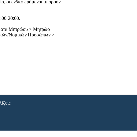
σία, οι ενδιαφερόμενοι μπορούν
:00-20:00.
Θέματα Μητρώου > Μητρώο
ικών/Νομικών Προσώπων >
λίξεις