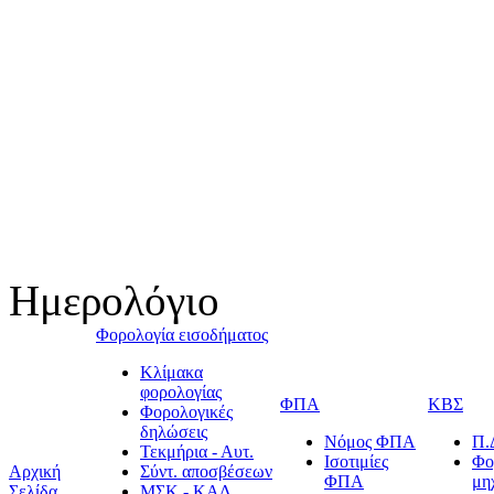
Ημερολόγιο
Φορολογία εισοδήματος
Κλίμακα
φορολογίας
ΦΠΑ
ΚΒΣ
Φορολογικές
δηλώσεις
Νόμος ΦΠΑ
Π.
Τεκμήρια - Αυτ.
Ισοτιμίες
Φο
Αρχική
Σύντ. αποσβέσεων
ΦΠΑ
μη
Σελίδα
ΜΣΚ - ΚΑΔ