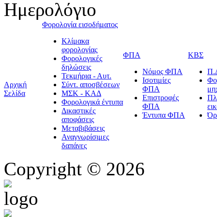
Ημερολόγιο
Φορολογία εισοδήματος
Κλίμακα
φορολογίας
ΦΠΑ
ΚΒΣ
Φορολογικές
δηλώσεις
Νόμος ΦΠΑ
Π.
Τεκμήρια - Αυτ.
Ισοτιμίες
Φο
Αρχική
Σύντ. αποσβέσεων
ΦΠΑ
μη
Σελίδα
ΜΣΚ - ΚΑΔ
Επιστροφές
Πλ
Φορολογικά έντυπα
ΦΠΑ
ει
Δικαστικές
Έντυπα ΦΠΑ
Όρ
αποφάσεις
Μεταβιβάσεις
Αναγνωρίσιμες
δαπάνες
Copyright © 2026