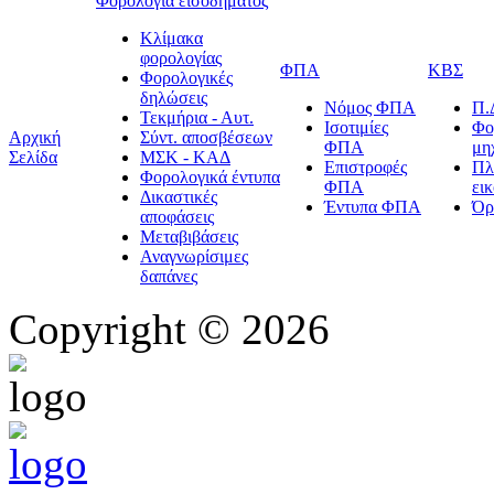
Φορολογία εισοδήματος
Κλίμακα
φορολογίας
ΦΠΑ
ΚΒΣ
Φορολογικές
δηλώσεις
Νόμος ΦΠΑ
Π.
Τεκμήρια - Αυτ.
Ισοτιμίες
Φο
Αρχική
Σύντ. αποσβέσεων
ΦΠΑ
μη
Σελίδα
ΜΣΚ - ΚΑΔ
Επιστροφές
Πλ
Φορολογικά έντυπα
ΦΠΑ
ει
Δικαστικές
Έντυπα ΦΠΑ
Όρ
αποφάσεις
Μεταβιβάσεις
Αναγνωρίσιμες
δαπάνες
Copyright © 2026