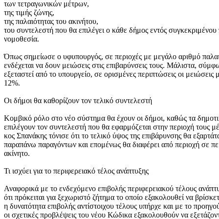
των τετραγωνικών μέτρων,
της τιμής ζώνης,
της παλαιότητας του ακινήτου,
του συντελεστή που θα επιλέγει ο κάθε δήμος εντός συγκεκριμένου
νομοθεσία.
Όπως σημείωσε ο υφυπουργός, σε περιοχές με μεγάλο αριθμό παλαιώ
ενδέχεται να δουν μειώσεις στις επιβαρύνσεις τους. Μάλιστα, σύμ
εξεταστεί από το υπουργείο, σε ορισμένες περιπτώσεις οι μειώσεις
12%.
Οι δήμοι θα καθορίζουν τον τελικό συντελεστή
Κομβικό ρόλο στο νέο σύστημα θα έχουν οι δήμοι, καθώς τα δημοτ
επιλέγουν τον συντελεστή που θα εφαρμόζεται στην περιοχή τους μ
κος Σπανάκης τόνισε ότι το τελικό ύψος της επιβάρυνσης θα εξαρτά
παραπάνω παραγόντων και επομένως θα διαφέρει από περιοχή σε περ
ακίνητο.
Τι ισχύει για το περιφερειακό τέλος ανάπτυξης
Αναφορικά με το ενδεχόμενο επιβολής περιφερειακού τέλους ανάπτυ
ότι πρόκειται για ξεχωριστό ζήτημα το οποίο εξακολουθεί να βρίσκ
η δυνατότητα επιβολής αντίστοιχου τέλους υπήρχε και με το προηγο
οι σχετικές προβλέψεις του νέου Κώδικα εξακολουθούν να εξετάζοντ