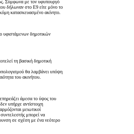
ως. Σύμφωνα με τον υφυπουργό
που δήλωναν στο Ε9 είτε μόνο το
ακόμη κατασκευασμένο ακίνητο.
ύο υφιστάμενων δημοτικών
ποτελεί τη βασική δημοτική
 υπολογισμού θα λαμβάνει υπόψη
ιότητα του ακινήτου.
α επηρεάζει άμεσα το ύψος του
δεν υπήρχε αντίστοιχη
αρμόζονται μειωτικοί
ο συντελεστής μπορεί να
ρυνση σε σχέση με ένα νεότερο