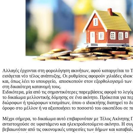
Αλλαγές έρχονται στη φορολόγηση ακινήτων, αφού καταργείται το
εισάγεται νέο τέλος ανάπτυξης. Οι ρυθμίσεις αφορούν χιλιάδες ιδιο
και, όπως λέει το υπουργείο, αποσκοπούν στον εξορθολογισμό των
στη δικαιότερη κατανομή τους.
Ειδικότερα, μία από τις σημαντικότερες παρεμβάσεις αφορά το λεγ
το δικαίωμα μελλοντικής δόμησης σε ένα ακίνητο. Πρόκειται για πε
διώροφων ή τριώροφων κτισμάτων, όπου ο ιδιοκτήτης διατηρεί το δι
όροφο στο μέλλον ή να αξιοποιήσει το ποσοστό του οικοπέδου σε π
Μέχρι σήμερα, το δικαίωμα αυτό επιβαρυνόταν με Τέλος Ακίνητης 
αντιστοιχούσε σε υφιστάμενο και ηλεκτροδοτούμενο ακίνητο. Η συ
βεβαιωνόταν από τις οικονομικές υπηρεσίες των δήμων και καταβαλ