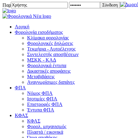
Παρασκευή 07 Αυγούστου 2026
Σύνδεση
Αρχική
Φορολογία εισοδήματος
Κλίμακα φορολογίας
Φορολογικές δηλώσεις
Τεκμήρια - Αυτοέλεγχος
Συντελεστής αποσβέσεων
ΜΣKΚ - ΚΑΔ
Φορολογικά έντυπα
Δικαστικές αποφάσεις
Μεταβιβάσεις
Αναγνωρίσιμες δαπάνες
ΦΠΑ
Νόμος ΦΠΑ
Ισοτιμίες ΦΠΑ
Επιστροφές ΦΠΑ
Έντυπα ΦΠΑ
ΚΦΑΣ
ΚΦΑΣ
Φορολ. μηχανισμός
Πλαστά / εικονικά
Όρια αποθήκης