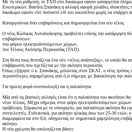
Με τη νέα ρύθμιση, το ΤΑΠ στο δικαίωμα υψούν καταργείται πλήρ
Εσωτερικών, Βασίλη Σπανάκη η αλλαγή αφορά χιλιάδες ιδιοκτήτες 
δικαίωμα υψούν είτε ποσοστό επί του οικοπέδου χωρίς να υπάρχει 
Καταργούνται δύο επιβαρύνσεις και δημιουργείται ένα νέο τέλος
Ο νέος Κώδικας Αυτοδιοίκησης προβλέπει επίσης την κατάργηση δ
επιβαρύνσεων:
του φόρου ηλεκτροδοτούμενων χώρων,
του Τέλους Ακίνητης Περιουσίας (ΤΑΠ).
Στη θέση τους θεσπίζεται ένα νέο «τέλος ανάπτυξης», το οποίο θα α
επιβάρυνση που σχετίζεται με την ακίνητη περιουσία.
Όπως εξήγησε ο κ. Σπανάκης, μιλώντας στον ΣΚΑΪ , ο νέος τρόπος
περισσότερες παραμέτρους από ό,τι σήμερα, με βασικότερη την παλα
Για πρώτη φορά συνυπολογίζεται η παλαιότητα
Μία από τις βασικές αλλαγές είναι ότι η παλαιότητα του ακινήτου θ
νέου τέλους. Μέχρι σήμερα, στον φόρο ηλεκτροδοτούμενων χώρων 
πρόβλεψη. Σύμφωνα με το υπουργείο, για παλαιότερα ακίνητα θα εφ
συντελεστές. Ενδεικτικά, για ακίνητο ηλικίας άνω των 25-30 ετών, 
διαμορφώνεται στο 0,6, οδηγώντας σε σημαντικά χαμηλότερη επιβά
ακίνητο.
Η νέα χρέωση θα υπολογίζεται βάσει: