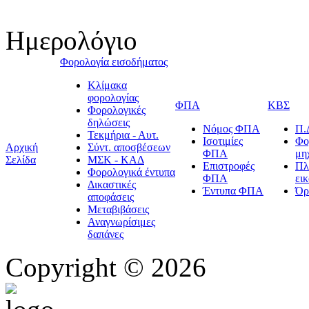
Ημερολόγιο
Φορολογία εισοδήματος
Κλίμακα
φορολογίας
ΦΠΑ
ΚΒΣ
Φορολογικές
δηλώσεις
Νόμος ΦΠΑ
Π.
Τεκμήρια - Αυτ.
Ισοτιμίες
Φο
Αρχική
Σύντ. αποσβέσεων
ΦΠΑ
μη
Σελίδα
ΜΣΚ - ΚΑΔ
Επιστροφές
Πλ
Φορολογικά έντυπα
ΦΠΑ
ει
Δικαστικές
Έντυπα ΦΠΑ
Όρ
αποφάσεις
Μεταβιβάσεις
Αναγνωρίσιμες
δαπάνες
Copyright © 2026