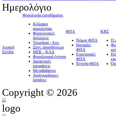
Ημερολόγιο
Φορολογία εισοδήματος
Κλίμακα
φορολογίας
ΦΠΑ
ΚΒΣ
Φορολογικές
δηλώσεις
Νόμος ΦΠΑ
Π.
Τεκμήρια - Αυτ.
Ισοτιμίες
Φο
Αρχική
Σύντ. αποσβέσεων
ΦΠΑ
μη
Σελίδα
ΜΣΚ - ΚΑΔ
Επιστροφές
Πλ
Φορολογικά έντυπα
ΦΠΑ
ει
Δικαστικές
Έντυπα ΦΠΑ
Όρ
αποφάσεις
Μεταβιβάσεις
Αναγνωρίσιμες
δαπάνες
Copyright © 2026